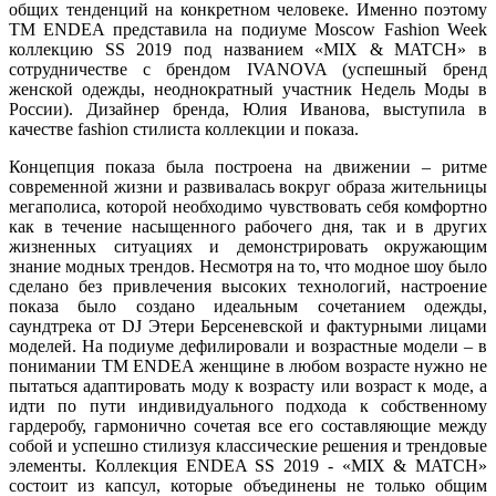
общих тенденций на конкретном человеке. Именно поэтому
ТМ ENDEA представила на подиуме Moscow Fashion Week
коллекцию SS 2019 под названием «MIX & MATCH» в
сотрудничестве с брендом IVANOVA (успешный бренд
женской одежды, неоднократный участник Недель Моды в
России). Дизайнер бренда, Юлия Иванова, выступила в
качестве fashion стилиста коллекции и показа.
Концепция показа была построена на движении – ритме
современной жизни и развивалась вокруг образа жительницы
мегаполиса, которой необходимо чувствовать себя комфортно
как в течение насыщенного рабочего дня, так и в других
жизненных ситуациях и демонстрировать окружающим
знание модных трендов. Несмотря на то, что модное шоу было
сделано без привлечения высоких технологий, настроение
показа было создано идеальным сочетанием одежды,
саундтрека от DJ Этери Берсеневской и фактурными лицами
моделей. На подиуме дефилировали и возрастные модели – в
понимании ТМ ENDEA женщине в любом возрасте нужно не
пытаться адаптировать моду к возрасту или возраст к моде, а
идти по пути индивидуального подхода к собственному
гардеробу, гармонично сочетая все его составляющие между
собой и успешно стилизуя классические решения и трендовые
элементы. Коллекция ENDEA SS 2019 - «MIX & MATCH»
состоит из капсул, которые объединены не только общим