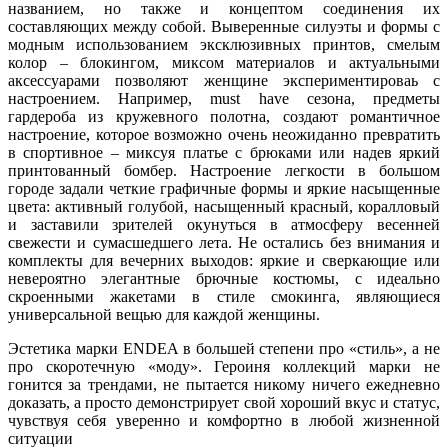
названием, но также и концептом соединения их
составляющих между собой. Выверенные силуэты и формы с
модным использованием эксклюзивных принтов, смелым
колор – блокингом, миксом материалов и актуальными
аксессуарами позволяют женщине экспериментироваь с
настроением. Например, must have сезона, предметы
гардероба из кружевного полотна, создают романтичное
настроение, которое возможно очень неожиданно превратить
в спортивное – миксуя платье с брюками или надев яркий
принтованный бомбер. Настроение легкости в большом
городе задали четкие графичные формы и яркие насыщенные
цвета: активный голубой, насыщенный красный, коралловый
и заставили зрителей окунуться в атмосферу весенней
свежести и сумасшедшего лета. Не остались без внимания и
комплекты для вечерних выходов: яркие и сверкающие или
невероятно элегантные брючные костюмы, с идеально
скроенными жакетами в стиле смокинга, являющиеся
универсальной вещью для каждой женщины.
Эстетика марки ENDEA в большей степени про «стиль», а не
про скоротечную «моду». Героиня коллекций марки не
гонится за трендами, не пытается никому ничего ежедневно
доказать, а просто демонстрирует свой хороший вкус и статус,
чувствуя себя уверенно и комфортно в любой жизненной
ситуации