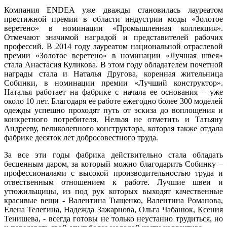
Компания ENDEA уже дважды становилась лауреатом
престижной премии в области индустрии моды «Золотое
веретено» в номинации «Промышленная коллекция».
Отмечают значимой наградой и представителей рабочих
профессий. В 2014 году лауреатом национальной отраслевой
премии «Золотое веретено» в номинации «Лучшая швея»
стала Анастасия Куликова. В этом году обладателем почетной
награды стала и Наталья Другова, коренная жительница
Собинки, в номинации премии «Лучший конструктор».
Наталья работает на фабрике с начала ее основания – уже
около 10 лет. Благодаря ее работе ежегодно более 300 моделей
одежды успешно проходят путь от эскиза до воплощения и
конкретного потребителя. Нельзя не отметить и Татьяну
Андрееву, великолепного конструктора, которая также отдала
фабрике десяток лет добросовестного труда.
За все эти годы фабрика действительно стала обладать
бесценным даром, за который можно благодарить Собинку –
профессионалами с высокой производительностью труда и
отвественным отношением к работе. Лучшие швеи и
утюжильщицы, из под рук которых выходят качественные
красивые вещи - Валентина Тыщенко, Валентина Романова,
Елена Телегина, Надежда Зажарнова, Ольга Чабанюк, Ксения
Тенишева, - всегда готовы не только неустанно трудиться, но