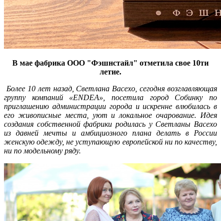
В мае фабрика ООО "Фэшнстайл" отметила свое 10ти
летие.
Более 10 лет назад, Светлана Васехо, сегодня возглавляющая
группу компаний «ENDEA», посетила город Собинку по
приглашению администрации города и искренне влюбилась в
его живописные места, уют и локальное очарование. Идея
создания собственной фабрики родилась у Светланы Васехо
из давней мечты и амбициозного плана делать в России
женскую одежду, не уступающую европейской ни по качеству,
ни по модельному ряду.