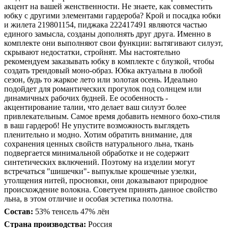
акцент на вашей женственности. Не знаете, как совместить
юбку с другими элементами гардероба? Крой и посадка юбки
и жилета 219801154, пиджака 222417491 являются частью
единого замысла, созданы дополнять друг друга. Именно в
комплекте они выполняют свои функции: вытягивают силуэт,
скрывают недостатки, стройнят. Мы настоятельно
рекомендуем заказывать юбку в комплекте с блузкой, чтобы
создать трендовый моно-образ. Юбка актуальна в любой
сезон, будь то жаркое лето или золотая осень. Идеально
подойдет для романтических прогулок под солнцем или
динамичных рабочих будней. Ее особенность -
акцентирование талии, что делает ваш силуэт более
привлекательным. Самое время добавить немного бохо-стиля
в ваш гардероб! Не упустите возможность выглядеть
пленительно и модно. Хотим обратить внимание, для
сохранения ценных свойств натурального льна, ткань
подвергается минимальной обработке и не содержит
синтетических включений. Поэтому на изделии могут
встречаться "шишечки"- выпуклые крошечные узелки,
утолщения нитей, просновки, они доказывают природное
происхождение волокна. Советуем принять данное свойство
льна, в этом отличие и особая эстетика полотна.
Состав:
53% тенсель 47% лён
Страна производства:
Россия